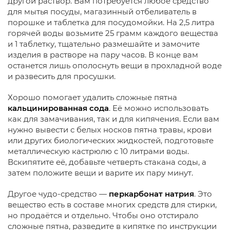
другой раствор. Вам потребуется любое средство
для мытья посуды, магазинный отбеливатель в
порошке и таблетка для посудомойки. На 2,5 литра
горячей воды возьмите 25 грамм каждого вещества
и 1 таблетку, тщательно размешайте и замочите
изделия в растворе на пару часов. В конце вам
останется лишь ополоснуть вещи в прохладной воде
и развесить для просушки.
Хорошо помогает удалить сложные пятна
кальцинированная сода
. Её можно использовать
как для замачивания, так и для кипячения. Если вам
нужно вывести с белых носков пятна травы, крови
или других биологических жидкостей, подготовьте
металлическую кастрюлю с 10 литрами воды.
Вскипятите её, добавьте четверть стакана соды, а
затем положите вещи и варите их пару минут.
Другое чудо-средство —
перкарбонат натрия
. Это
вещество есть в составе многих средств для стирки,
но продаётся и отдельно. Чтобы оно отстирало
сложные пятна, разведите в кипятке по инструкции