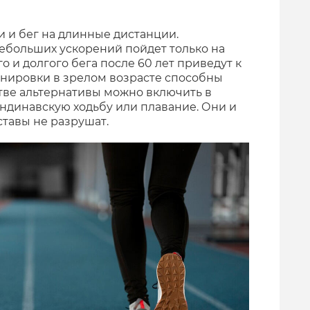
и и бег на длинные дистанции.
ебольших ускорений пойдет только на
о и долгого бега после 60 лет приведут к
енировки в зрелом возрасте способны
стве альтернативы можно включить в
андинавскую ходьбу или плавание. Они и
ставы не разрушат.