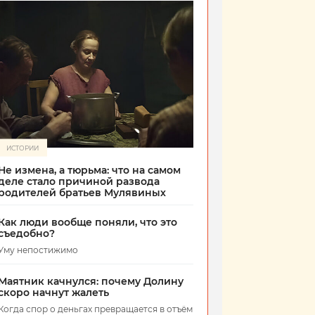
ИСТОРИИ
Не измена, а тюрьма: что на самом
деле стало причиной развода
родителей братьев Мулявиных
Как люди вообще поняли, что это
съедобно?
Уму непостижимо
Маятник качнулся: почему Долину
скоро начнут жалеть
Когда спор о деньгах превращается в отъём