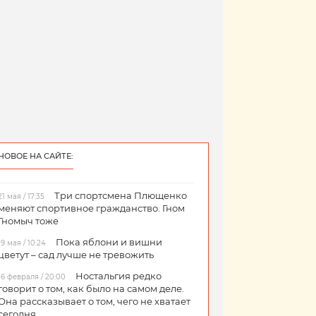
НОВОЕ НА САЙТЕ:
Три спортсмена Плющенко
21 мая / 17:35
меняют спортивное гражданство. Гном
Гномыч тоже
Пока яблони и вишни
19 мая / 10:24
цветут – сад лучше не тревожить
Ностальгия редко
16 февраля / 20:00
говорит о том, как было на самом деле.
Она рассказывает о том, чего не хватает
сегодня