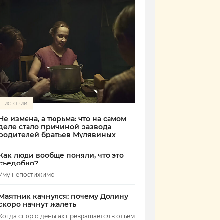
ИСТОРИИ
Не измена, а тюрьма: что на самом
деле стало причиной развода
родителей братьев Мулявиных
Как люди вообще поняли, что это
съедобно?
Уму непостижимо
Маятник качнулся: почему Долину
скоро начнут жалеть
Когда спор о деньгах превращается в отъём