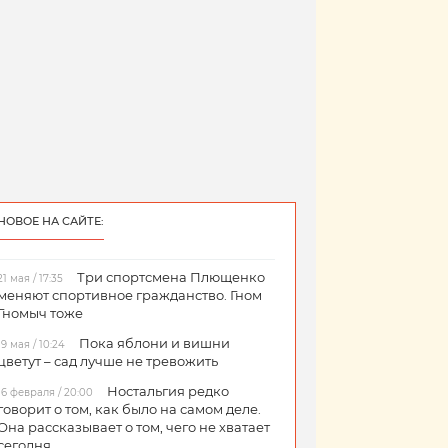
НОВОЕ НА САЙТЕ:
Три спортсмена Плющенко
21 мая / 17:35
меняют спортивное гражданство. Гном
Гномыч тоже
Пока яблони и вишни
19 мая / 10:24
цветут – сад лучше не тревожить
Ностальгия редко
16 февраля / 20:00
говорит о том, как было на самом деле.
Она рассказывает о том, чего не хватает
сегодня