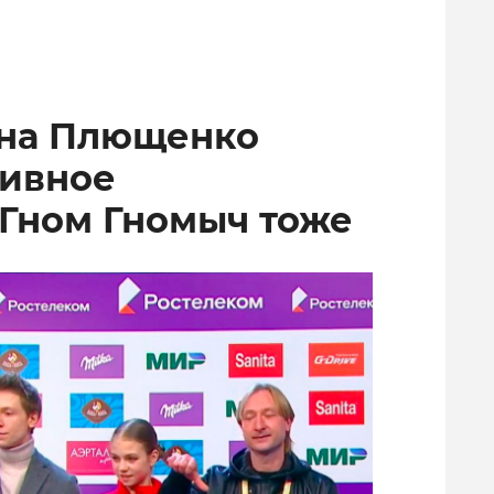
ена Плющенко
тивное
 Гном Гномыч тоже