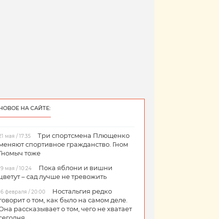
НОВОЕ НА САЙТЕ:
Три спортсмена Плющенко
21 мая / 17:35
меняют спортивное гражданство. Гном
Гномыч тоже
Пока яблони и вишни
19 мая / 10:24
цветут – сад лучше не тревожить
Ностальгия редко
16 февраля / 20:00
говорит о том, как было на самом деле.
Она рассказывает о том, чего не хватает
сегодня