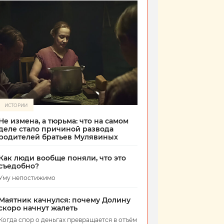
ИСТОРИИ
Не измена, а тюрьма: что на самом
деле стало причиной развода
родителей братьев Мулявиных
Как люди вообще поняли, что это
съедобно?
Уму непостижимо
Маятник качнулся: почему Долину
скоро начнут жалеть
Когда спор о деньгах превращается в отъём