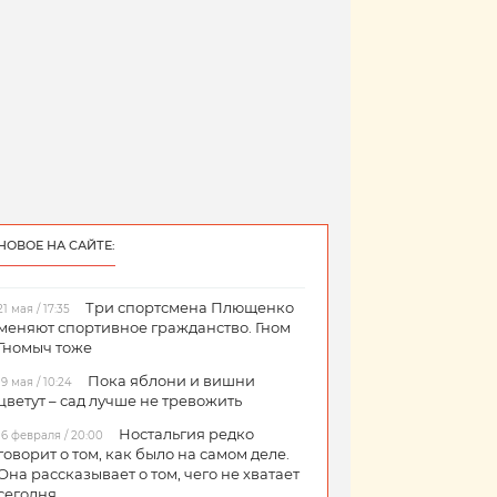
НОВОЕ НА САЙТЕ:
Три спортсмена Плющенко
21 мая / 17:35
меняют спортивное гражданство. Гном
Гномыч тоже
Пока яблони и вишни
19 мая / 10:24
цветут – сад лучше не тревожить
Ностальгия редко
16 февраля / 20:00
говорит о том, как было на самом деле.
Она рассказывает о том, чего не хватает
сегодня