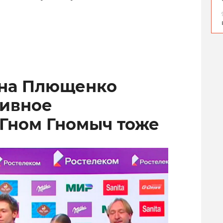
ена Плющенко
тивное
 Гном Гномыч тоже