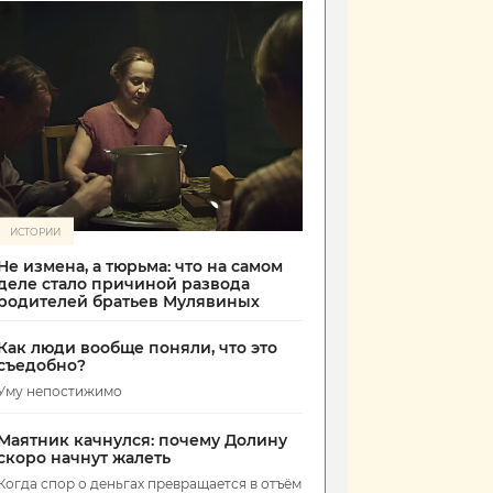
ИСТОРИИ
Не измена, а тюрьма: что на самом
деле стало причиной развода
родителей братьев Мулявиных
Как люди вообще поняли, что это
съедобно?
Уму непостижимо
Маятник качнулся: почему Долину
скоро начнут жалеть
Когда спор о деньгах превращается в отъём