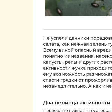
Не успели дачники порадов
салата, как нежная зелень т
Всему виной опасный вреди
понятно из названия, насек
капусты, репы и других раст
активности жучка приходится
ему возможность размножать
спасти грядки от прожорлив
незамедлительно. А как име
Два периода активности
Первое, что нужно знать огоро