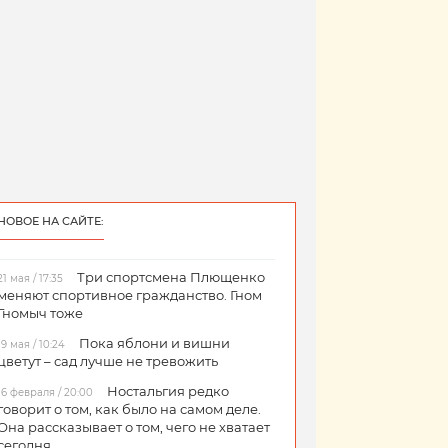
НОВОЕ НА САЙТЕ:
Три спортсмена Плющенко
21 мая / 17:35
меняют спортивное гражданство. Гном
Гномыч тоже
Пока яблони и вишни
19 мая / 10:24
цветут – сад лучше не тревожить
Ностальгия редко
16 февраля / 20:00
говорит о том, как было на самом деле.
Она рассказывает о том, чего не хватает
сегодня