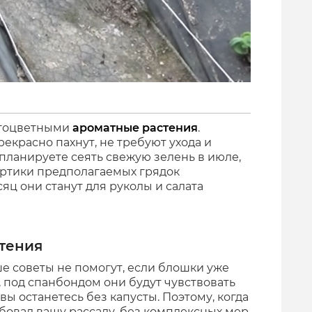
стоцветными
ароматные растения
.
рекрасно пахнут, не требуют ухода и
планируете сеять свежую зелень в июле,
ортики предполагаемых грядок
ц они станут для руколы и салата
стения
 советы не помогут, если блошки уже
, под спанбондом они будут чувствовать
вы останетесь без капусты. Поэтому, когда
овал вашу рассаду, без комплексных мер