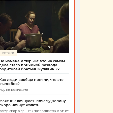
ИСТОРИИ
Не измена, а тюрьма: что на самом
деле стало причиной развода
родителей братьев Мулявиных
Как люди вообще поняли, что это
съедобно?
Уму непостижимо
Маятник качнулся: почему Долину
скоро начнут жалеть
Когда спор о деньгах превращается в отъём