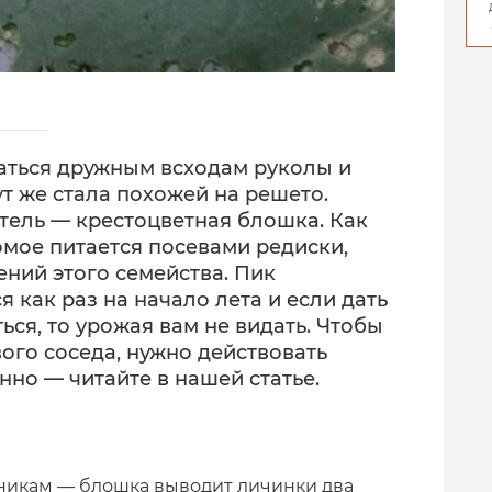
аться дружным всходам руколы и
ут же стала похожей на решето.
тель — крестоцветная блошка. Как
омое питается посевами редиски,
ений этого семейства. Пик
 как раз на начало лета и если дать
ся, то урожая вам не видать. Чтобы
ого соседа, нужно действовать
нно — читайте в нашей статье.
дникам — блошка выводит личинки два