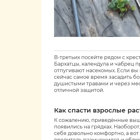
В-третьих посейте рядом с кре
Бархатцы, календула и чабрец п
отпугивают насекомых. Если вы 
сейчас самое время засадить б
душистыми травами и через меся
отличной защитой.
Как спасти взрослые ра
К сожалению, приведённые выше
появились на грядках. Наоборот
себя довольно комфортно, а вот 
вредитель размножился и облюб