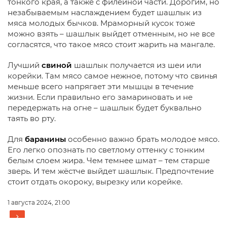
тонкого края, а также с филейной части. Дорогим, но
незабываемым наслаждением будет шашлык из
мяса молодых бычков. Мраморный кусок тоже
можно взять – шашлык выйдет отменным, но не все
согласятся, что такое мясо стоит жарить на мангале.
Лучший
свиной
шашлык получается из шеи или
корейки. Там мясо самое нежное, потому что свинья
меньше всего напрягает эти мышцы в течение
жизни. Если правильно его замариновать и не
передержать на огне – шашлык будет буквально
таять во рту.
Для
баранины
особенно важно брать молодое мясо.
Его легко опознать по светлому оттенку с тонким
белым слоем жира. Чем темнее шмат – тем старше
зверь. И тем жёстче выйдет шашлык. Предпочтение
стоит отдать окороку, вырезку или корейке.
1 августа 2024, 21:00