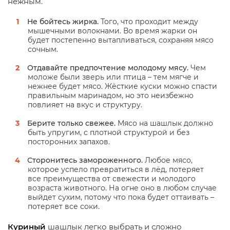
нежным.
Не бойтесь жирка.
Того, что проходит между
мышечными волокнами. Во время жарки он
будет постепенно вытапливаться, сохраняя мясо
сочным.
Отдавайте предпочтение молодому мясу.
Чем
моложе были зверь или птица – тем мягче и
нежнее будет мясо. Жёсткие куски можно спасти
правильным маринадом, но это неизбежно
повлияет на вкус и структуру.
Берите только свежее.
Мясо на шашлык должно
быть упругим, с плотной структурой и без
посторонних запахов.
Сторонитесь замороженного.
Любое мясо,
которое успело превратиться в лёд, потеряет
все преимущества от свежести и молодого
возраста животного. На огне оно в любом случае
выйдет сухим, потому что пока будет оттаивать –
потеряет все соки.
Куриный
шашлык легко выбрать и сложно