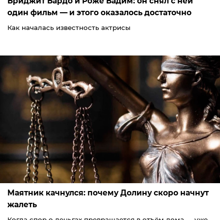
Бриджит Бардо и Роже Вадим: он снял с ней
один фильм — и этого оказалось достаточно
Как началась известность актрисы
Маятник качнулся: почему Долину скоро начнут
жалеть
Когда спор о деньгах превращается в отъём дома — уже