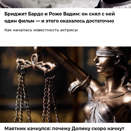
Бриджит Бардо и Роже Вадим: он снял с ней
один фильм — и этого оказалось достаточно
Как началась известность актрисы
Маятник качнулся: почему Долину скоро начнут