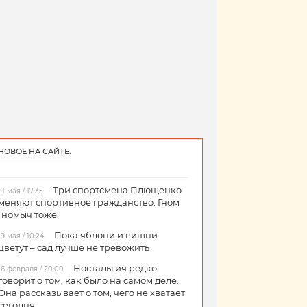
НОВОЕ НА САЙТЕ:
Три спортсмена Плющенко
21 мая / 17:35
меняют спортивное гражданство. Гном
Гномыч тоже
Пока яблони и вишни
19 мая / 10:24
цветут – сад лучше не тревожить
Ностальгия редко
16 февраля / 20:00
говорит о том, как было на самом деле.
Она рассказывает о том, чего не хватает
сегодня