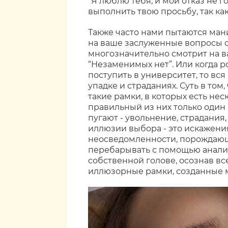
“Я люблю тебя, и мой отказ не г
выполнить твою просьбу, так как
Также часто нами пытаются ман
на ваше заслуженные вопросы о
многозначительно смотрит на в
“Незаменимых нет”. Или когда р
поступить в университет, то вс
упадке и страданиях. Суть в то
такие рамки, в которых есть нес
правильный из них только один 
пугают - увольнение, страдания,
иллюзии выбора - это искажени
неосведомленности, порождающе
перебарывать с помощью анализ
собственной голове, осознав в
иллюзорные рамки, созданные 