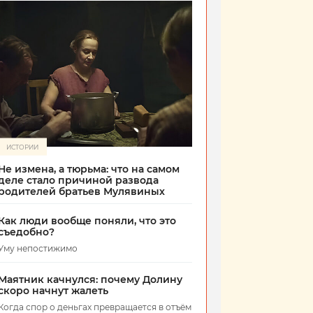
ИСТОРИИ
Не измена, а тюрьма: что на самом
деле стало причиной развода
родителей братьев Мулявиных
Как люди вообще поняли, что это
съедобно?
Уму непостижимо
Маятник качнулся: почему Долину
скоро начнут жалеть
Когда спор о деньгах превращается в отъём