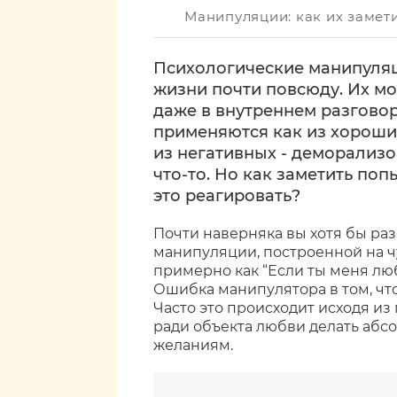
Манипуляции: как их замети
Психологические манипуляц
жизни почти повсюду. Их мож
даже в внутреннем разгово
применяются как из хороших
из негативных - деморализо
что-то. Но как заметить поп
это реагировать?
Почти наверняка вы хотя бы ра
манипуляции, построенной на ч
примерно как “Если ты меня люб
Ошибка манипулятора в том, чт
Часто это происходит исходя и
ради объекта любви делать абс
желаниям.