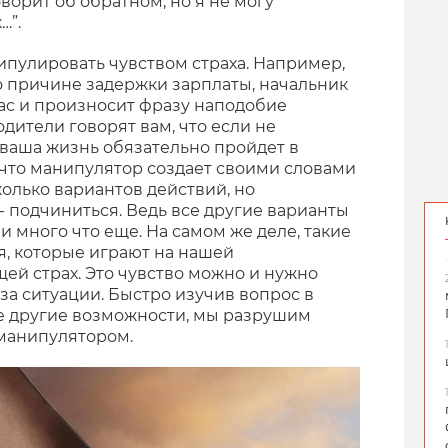
оворит об обратном, но я не могу
…”.
ипулировать чувством страха. Например,
 причине задержки зарплаты, начальник
ас и произносит фразу наподобие
одители говорят вам, что если не
я ваша жизнь обязательно пройдет в
м, что манипулятор создает своими словами
колько вариантов действий, но
- подчиниться. Ведь все другие варианты
 и много что еще. На самом же деле, такие
я, которые играют на нашей
й страх. Это чувство можно и нужно
а ситуации. Быстро изучив вопрос в
се другие возможности, мы разрушим
манипулятором.