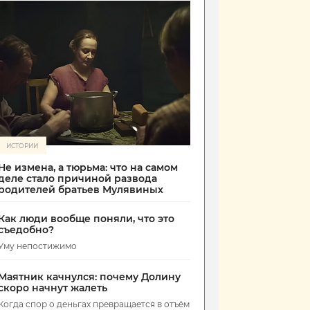
ИСТОРИИ
Не измена, а тюрьма: что на самом
деле стало причиной развода
родителей братьев Мулявиных
Как люди вообще поняли, что это
съедобно?
Уму непостижимо
Маятник качнулся: почему Долину
скоро начнут жалеть
Когда спор о деньгах превращается в отъём