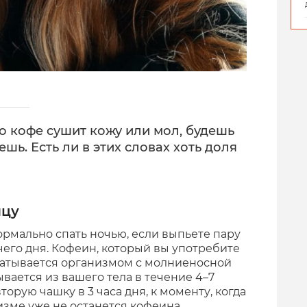
о кофе сушит кожу или мол, будешь
ешь. Есть ли в этих словах хоть доля
ицу
ормально спать ночью, если выпьете пару
чего дня.
Кофеин, который вы употребите
батывается организмом с молниеносной
ывается из вашего тела в течение 4–7
вторую чашку в 3 часа дня, к моменту, когда
изме уже не останется кофеина.