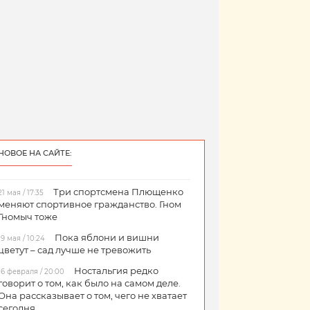
НОВОЕ НА САЙТЕ:
Три спортсмена Плющенко
21 мая / 17:35
меняют спортивное гражданство. Гном
Гномыч тоже
Пока яблони и вишни
19 мая / 10:24
цветут – сад лучше не тревожить
Ностальгия редко
16 февраля / 20:00
говорит о том, как было на самом деле.
Она рассказывает о том, чего не хватает
сегодня