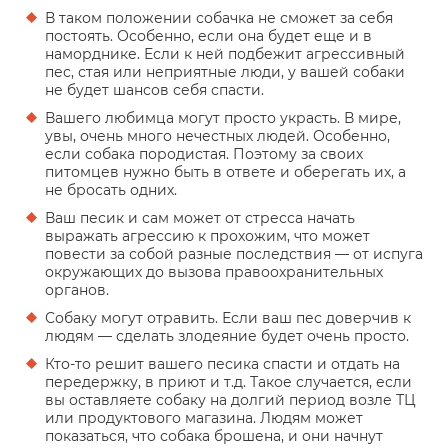
В таком положении собачка не сможет за себя
постоять. Особенно, если она будет еще и в
наморднике. Если к ней подбежит агрессивный
пес, стая или неприятные люди, у вашей собаки
не будет шансов себя спасти.
Вашего любимца могут просто украсть. В мире,
увы, очень много нечестных людей. Особенно,
если собака породистая. Поэтому за своих
питомцев нужно быть в ответе и оберегать их, а
не бросать одних.
Ваш песик и сам может от стресса начать
выражать агрессию к прохожим, что может
повести за собой разные последствия — от испуга
окружающих до вызова правоохранительных
органов.
Собаку могут отравить. Если ваш пес доверчив к
людям — сделать злодеяние будет очень просто.
Кто-то решит вашего песика спасти и отдать на
передержку, в приют и т.д. Такое случается, если
вы оставляете собаку на долгий период возле ТЦ
или продуктового магазина. Людям может
показаться, что собака брошена, и они начнут