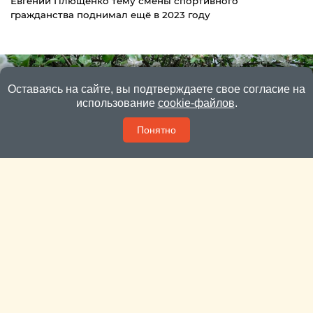
Евгений Плющенко тему смены спортивного
гражданства поднимал ещё в 2023 году
Оставаясь на сайте, вы подтверждаете свое согласие на
использование
cookie-файлов
.
Понятно
Пока яблони и вишни цветут – сад лучше не
тревожить
В этом году яблони в Подмосковье цветут «как в
последний раз».