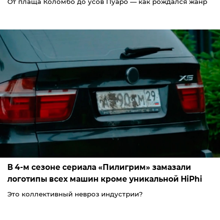
От плаща Коломбо до усов Пуаро — как рождался жанр
В 4-м сезоне сериала «Пилигрим» замазали
логотипы всех машин кроме уникальной HiPhi
Это коллективный невроз индустрии?