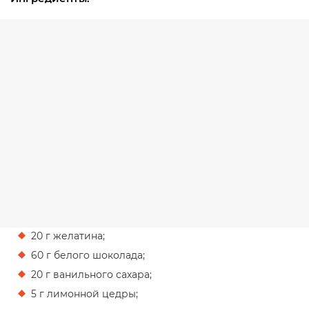
20 г желатина;
60 г белого шоколада;
20 г ванильного сахара;
5 г лимонной цедры;