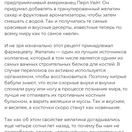
предприимчивый американец Перл Уайт. Он
придумал добавлять в гранулированный желатин
сахар и фруктовые ароматизаторы, чтобы затем
смешать с водой. Так и получились те самые
красивые и вкусные десерты, известные теперь по
всему миру как то самое «желе».
И не зря изначально этот рецепт принадлежал
фармацевту. Желатин — один из лучших источников
коллагена, который в том числе является одним из
самых важных строительных белков для костей. В
случае переломов он активно используется
организмом, чтобы восстановиться. Поэтому хитрые
бабули знают, что если озорные внуки и внучки
сломали руку или ногу в процессе познания мира, то
лучше не отпаивать их противным костным
бульоном, а варить желешки и муссы. Так и вкуснее,
и веселее, а косточки скоро станут как новенькие.
Так как об этом свойстве желатина догадывались
ещё четыре сотни лет назад, то почему бы нам не
попробовать сделать «древнейшее» лекарственное