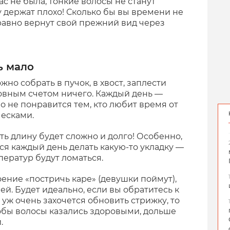
ас не была, тонкие волосы не станут
у держат плохо! Сколько бы вы времени не
 равно вернут свой прежний вид через
ь мало
но собрать в пучок, в хвост, заплести
 ровным счетом ничего. Каждый день —
но не понравится тем, кто любит время от
есками.
ь длину будет сложно и долго! Особенно,
ся каждый день делать какую-то укладку —
ператур будут ломаться.
оение «постричь каре» (девушки поймут),
ей. Будет идеально, если вы обратитесь к
уж очень захочется обновить стрижку, то
обы волосы казались здоровыми, дольше
.