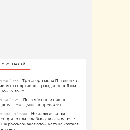
НОВОЕ НА САЙТЕ:
Три спортсмена Плющенко
21 мая / 17:35
меняют спортивное гражданство. Гном
Гномыч тоже
Пока яблони и вишни
19 мая / 10:24
цветут – сад лучше не тревожить
Ностальгия редко
16 февраля / 20:00
говорит о том, как было на самом деле.
Она рассказывает о том, чего не хватает
сегодня