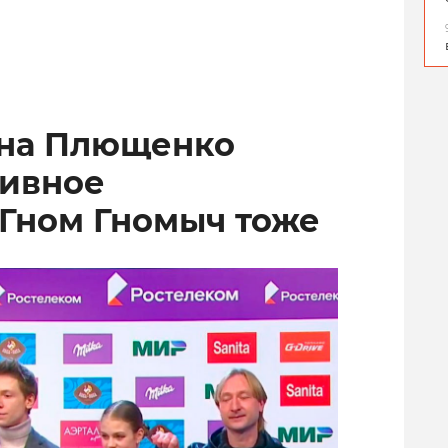
ена Плющенко
тивное
 Гном Гномыч тоже