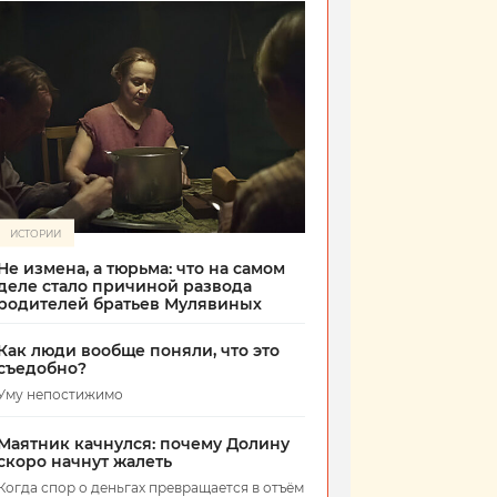
ИСТОРИИ
Не измена, а тюрьма: что на самом
деле стало причиной развода
родителей братьев Мулявиных
Как люди вообще поняли, что это
съедобно?
Уму непостижимо
Маятник качнулся: почему Долину
скоро начнут жалеть
Когда спор о деньгах превращается в отъём