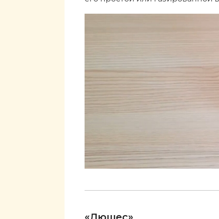
«Дюшес»