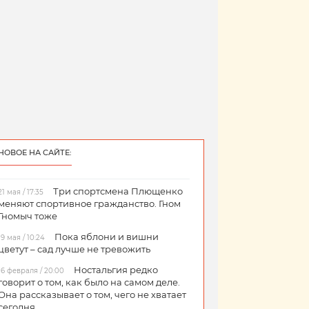
НОВОЕ НА САЙТЕ:
Три спортсмена Плющенко
21 мая / 17:35
меняют спортивное гражданство. Гном
Гномыч тоже
Пока яблони и вишни
19 мая / 10:24
цветут – сад лучше не тревожить
Ностальгия редко
16 февраля / 20:00
говорит о том, как было на самом деле.
Она рассказывает о том, чего не хватает
сегодня