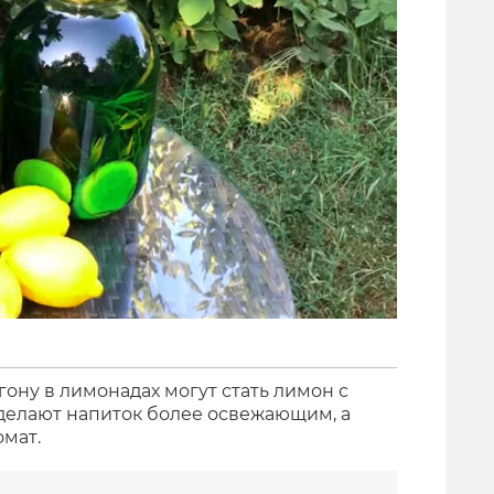
ону в лимонадах могут стать лимон с
сделают напиток более освежающим, а
омат.