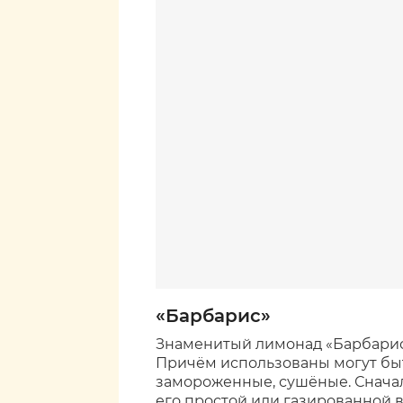
«Барбарис»
Знаменитый лимонад «Барбарис» 
Причём использованы могут быт
замороженные, сушёные. Сначала
его простой или газированной 