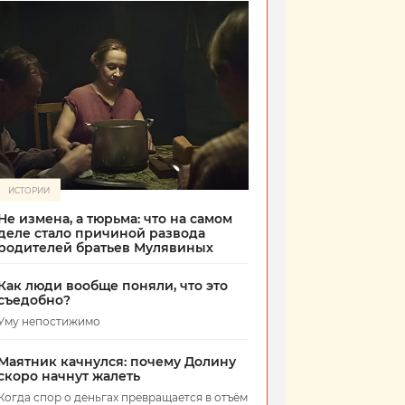
ИСТОРИИ
Не измена, а тюрьма: что на самом
деле стало причиной развода
родителей братьев Мулявиных
Как люди вообще поняли, что это
съедобно?
Уму непостижимо
Маятник качнулся: почему Долину
скоро начнут жалеть
Когда спор о деньгах превращается в отъём