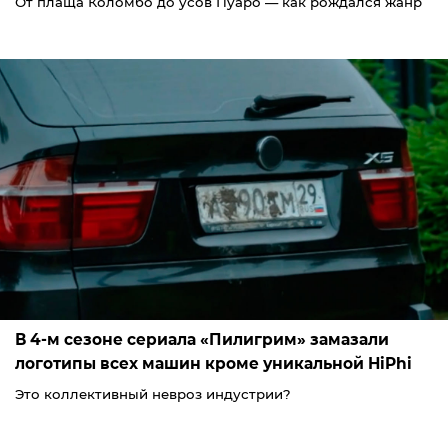
От плаща Коломбо до усов Пуаро — как рождался жанр
В 4-м сезоне сериала «Пилигрим» замазали
логотипы всех машин кроме уникальной HiPhi
Это коллективный невроз индустрии?