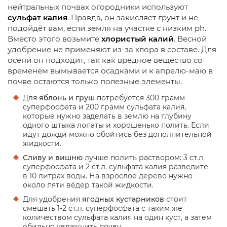
нейтральных почвах огородники используют
сульфат калия
. Правда, он закисляет грунт и не
подойдёт вам, если земля на участке с низким ph.
Вместо этого возьмите
хлористый калий
. Весной
удобрение не применяют из-за хлора в составе. Для
осени он подходит, так как вредное вещество со
временем вымывается осадками и к апрелю-маю в
почве остаются только полезные элементы.
Для
яблонь и груш
потребуется 300 грамм
суперфосфата и 200 грамм сульфата калия,
которые нужно заделать в землю на глубину
одного штыка лопаты и хорошенько полить. Если
идут дожди можно обойтись без дополнительной
жидкости.
Сливу и вишню
лучше полить раствором: 3 ст.л.
суперфосфата и 2 ст.л. сульфата калия разведите
в 10 литрах воды. На взрослое дерево нужно
около пяти вёдер такой жидкости.
Для удобрения
ягодных кустарников
стоит
смешать 1-2 ст.л. суперфосфата с таким же
количеством сульфата калия на один куст, а затем
обильно увлажнить почву.