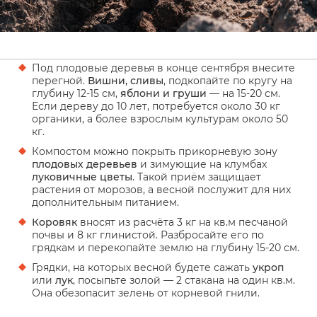
Под плодовые деревья в конце сентября внесите
перегной.
Вишни, сливы
, подкопайте по кругу на
глубину 12-15 см,
яблони и груши
— на 15-20 см.
Если дереву до 10 лет, потребуется около 30 кг
органики, а более взрослым культурам около 50
кг.
Компостом можно покрыть прикорневую зону
плодовых деревьев
и зимующие на клумбах
луковичные цветы
. Такой приём защищает
растения от морозов, а весной послужит для них
дополнительным питанием.
Коровяк
вносят из расчёта 3 кг на кв.м песчаной
почвы и 8 кг глинистой. Разбросайте его по
грядкам и перекопайте землю на глубину 15-20 см.
Грядки, на которых весной будете сажать
укроп
или
лук
, посыпьте золой — 2 стакана на один кв.м.
Она обезопасит зелень от корневой гнили.