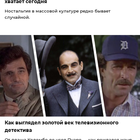
хватает сегодня
Ностальгия в массовой культуре редко бывает
случайной.
Как выглядел золотой век телевизионного
детектива
От плаща Коломбо до усов Пуаро — как рождался жанр