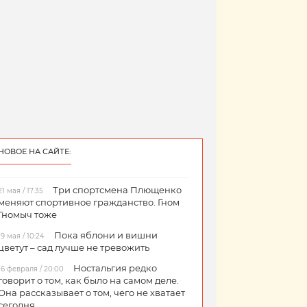
НОВОЕ НА САЙТЕ:
Три спортсмена Плющенко
21 мая / 17:35
меняют спортивное гражданство. Гном
Гномыч тоже
Пока яблони и вишни
19 мая / 10:24
цветут – сад лучше не тревожить
Ностальгия редко
16 февраля / 20:00
говорит о том, как было на самом деле.
Она рассказывает о том, чего не хватает
сегодня