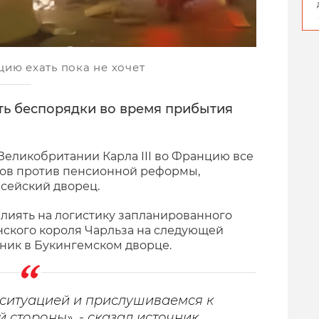
нцию ехать пока не хочет
ь беспорядки во время прибытия
Великобритании Карла III во Францию все
тов против пенсионной реформы,
исейский дворец.
лиять на логистику запланированного
нского короля Чарльза на следующей
ник в Букингемском дворце.
 ситуацией и прислушиваемся к
стороны», - сказал источник,