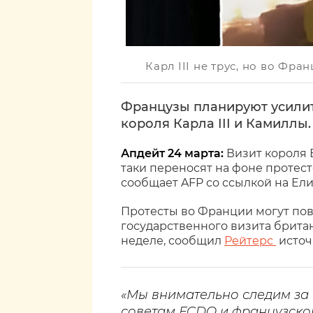
Карл III не трус, но во Фра
Французы планируют усилит
короля Карла III и Камиллы.
Апдейт 24 марта:
Визит короля 
таки переносят на фоне протес
сообщает AFP со ссылкой на Ел
Протесты во Франции могут пов
государственного визита брита
неделе, сообщил
Рейтерс
источ
«Мы внимательно следим за
советам FCDO и французской 