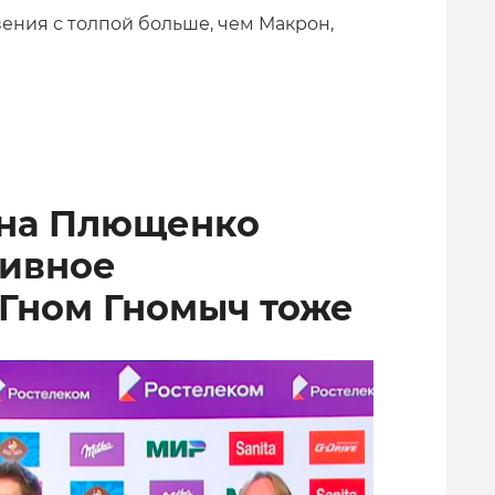
вения с толпой больше, чем Макрон,
ена Плющенко
тивное
 Гном Гномыч тоже