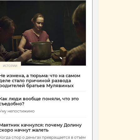
ИСТОРИИ
Не измена, а тюрьма: что на самом
деле стало причиной развода
родителей братьев Мулявиных
Как люди вообще поняли, что это
съедобно?
Уму непостижимо
Маятник качнулся: почему Долину
скоро начнут жалеть
Когда спор о деньгах превращается в отъём