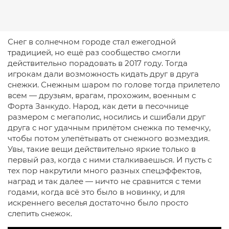
Снег в солнечном городе стал ежегодной
традицией, но ещё раз сообщество смогли
действительно порадовать в 2017 году. Тогда
игрокам дали возможность кидать друг в друга
снежки. Снежным шаром по голове тогда прилетело
всем — друзьям, врагам, прохожим, военным с
Форта Занкудо. Народ, как дети в песочнице
размером с мегаполис, носились и сшибали друг
друга с ног удачным прилётом снежка по темечку,
чтобы потом улепётывать от снежного возмездия.
Увы, такие вещи действительно яркие только в
первый раз, когда с ними сталкиваешься. И пусть с
тех пор накрутили много разных спецэффектов,
наград и так далее — ничто не сравнится с теми
годами, когда всё это было в новинку, и для
искреннего веселья достаточно было просто
слепить снежок.