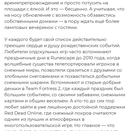
времяпрепровождение и просто потусить на
площади с ёлкой. И это — бесценно. А учитывая, что
на носу обновление с возможность обзавестись
собственными домами — в пору ждать ещё более
ламповых вечеринок с гостями.
У каждого будет свой список действительно
греющих сердце и душу рождественских событий.
Любители олдскульных игр часто вспоминают
праздничные дни в Runescape до 2010 года, когда
волшебные существа телепортировали игроков в
снежные миры, позволяли сразиться с друзьями со
злобными снеговиками и похвастаться добытыми
снежными шарами. Вспоминают и старые-добрые
деньки в Team Fortress 2, где каждый праздник был
большим событием, со своими забавами, снежными
картами и общим весельем. А кто-то до сих пор
любит зайти в уже лишённую достойной поддержки
Red Dead Online, где снежный покров считаются
одним из лучших и атмосферных в
многопользовательской игре. Но главное — что