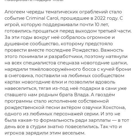
Апогеем череды тематических ограблений стало
событие Criminal Carol, прошедшее в 2022 году. С
игрой, которую поддерживали почти 10 лет,
готовились прощаться перед выходом третьей части.
За эти годы вокруг неё собралось огромное и
душевное сообщество, которому предстояло
провести вместе последнее Рождество. Важность
этого понимали и разработчики, поэтому натянули
на всех специалистов спецназа новогодние шапки,
нарядили тяжёловооружённого босса с кучей брони
в снеговика, поставили на любимых сообществом
картах новогодние ёлки и позволили вдоволь
навеселиться, тягая из-под неё подарки в сани уже
ставшего нам родным брата Влада. А гвоздём
программы стало исполнение собственной
рождественской песни актёром озвучки Хокстона,
одного из любимых персонажей серии. И это не
была какая-то формальность ради зарплаты — в тот
день все в студии знатно повеселились. Так что и
игроков зарядили этим весельем.