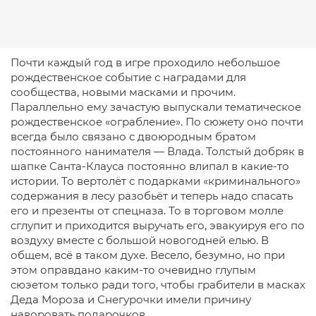
Почти каждый год в игре проходило небольшое
рождественское событие с наградами для
сообщества, новыми масками и прочим.
Параллельно ему зачастую выпускали тематическое
рождественское «ограбление». По сюжету оно почти
всегда было связано с двоюродным братом
постоянного нанимателя — Влада. Толстый добряк в
шапке Санта-Клауса постоянно влипал в какие-то
истории. То вертолёт с подарками «криминального»
содержания в лесу разобьёт и теперь надо спасать
его и презенты от спецназа. То в торговом молле
сглупит и приходится выручать его, эвакуируя его по
воздуху вместе с большой новогодней елью. В
общем, всё в таком духе. Весело, безумно, но при
этом оправдано каким-то очевидно глупым
сюэетом только ради того, чтобы грабители в масках
Деда Мороза и Снегурочки имели причину
наворовать подарочков.