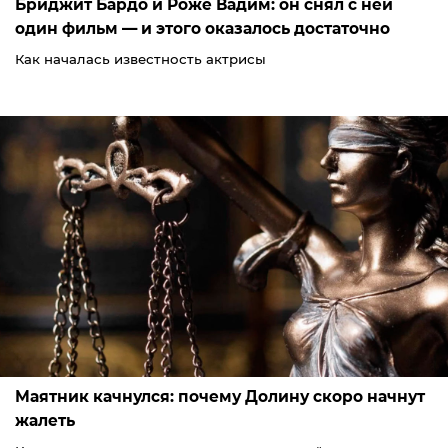
Бриджит Бардо и Роже Вадим: он снял с ней
один фильм — и этого оказалось достаточно
Как началась известность актрисы
Маятник качнулся: почему Долину скоро начнут
жалеть