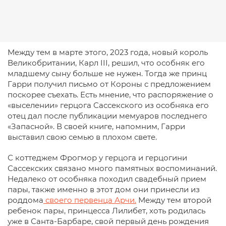
Между тем в марте этого, 2023 года, новый король
Великобритании, Карл III, решил, что особняк его
младшему сыну больше не нужен. Тогда же принц
Гарри получил письмо от Короны с предложением
поскорее съехать. Есть мнение, что распоряжение о
«выселении» герцога Сассекского из особняка его
отец дал после публикации мемуаров последнего
«Запасной». В своей книге, напомним, Гарри
выставил свою семью в плохом свете.
С коттеджем Фрогмор у герцога и герцогини
Сассекских связано много памятных воспоминаний.
Недалеко от особняка походил свадебный прием
пары, также именно в этот дом они принесли из
роддома
своего первенца Арчи.
Между тем второй
ребенок пары, принцесса Лилибет, хоть родилась
уже в Санта-Барбаре, свой первый день рождения