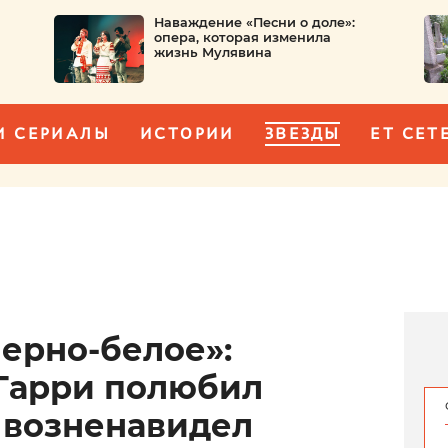
Наваждение «Песни о доле»:
опера, которая изменила
жизнь Мулявина
И СЕРИАЛЫ
ИСТОРИИ
ЗВЕЗДЫ
ET CET
черно-белое»:
Гарри полюбил
 возненавидел