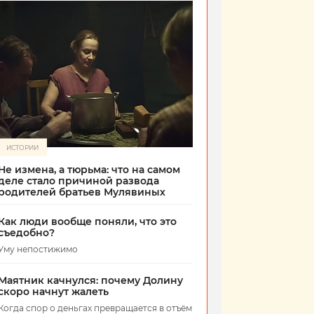
ИСТОРИИ
Не измена, а тюрьма: что на самом
деле стало причиной развода
родителей братьев Мулявиных
Как люди вообще поняли, что это
съедобно?
Уму непостижимо
Маятник качнулся: почему Долину
скоро начнут жалеть
Когда спор о деньгах превращается в отъём