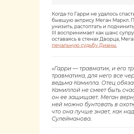
Когда-то Гарри не удалось спаст
бывшую актрису Меган Маркл. П
унизить, растоптать и подчинит
III воспринимает как шанс супру
оставаясь в стенах Дворца, Мег
печальную судьбу Дианы.
«Гарри — травматик, и его т
травматика, для него все че
ведьма Камилла. Отец обяза
Камиллой не смеет быть сча
он ее защищает. Меган верну
ней можно бунтовать в охотк
что она лучше знает, как на
Сулейманова.