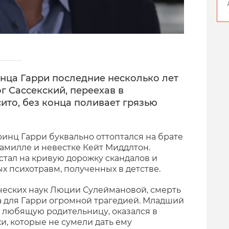
нца Гарри последние несколько лет
г Сассекский, переехав в
ито, без конца поливает грязью
ринц Гарри буквально оттоптался на брате
 Камилле и невестке Кейт Миддлтон.
стал на кривую дорожку скандалов и
х психотравм, полученных в детстве.
ческих наук Люции Сулеймановой, смерть
а для Гарри огромной трагедией. Младший
о любящую родительницу, оказался в
и, которые не сумели дать ему