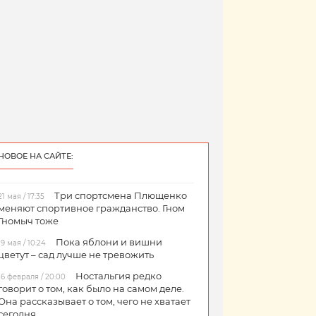
НОВОЕ НА САЙТЕ:
Три спортсмена Плющенко
21 мая / 17:35
меняют спортивное гражданство. Гном
Гномыч тоже
Пока яблони и вишни
19 мая / 10:24
цветут – сад лучше не тревожить
Ностальгия редко
16 февраля / 20:00
говорит о том, как было на самом деле.
Она рассказывает о том, чего не хватает
сегодня