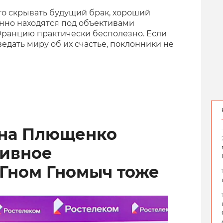
го скрывать будущий брак, хороший
янно находятся под объективами
 Францию практически бесполезно. Если
едать миру об их счастье, поклонники не
ена Плющенко
тивное
 Гном Гномыч тоже