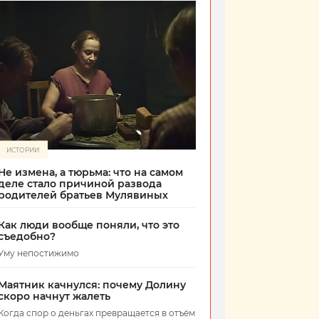
ИСТОРИИ
Не измена, а тюрьма: что на самом
деле стало причиной развода
родителей братьев Мулявиных
Как люди вообще поняли, что это
съедобно?
Уму непостижимо
Маятник качнулся: почему Долину
скоро начнут жалеть
Когда спор о деньгах превращается в отъём