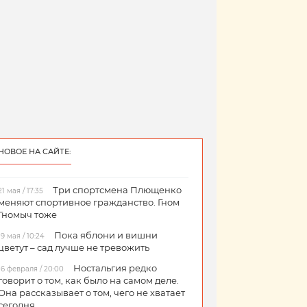
НОВОЕ НА САЙТЕ:
Три спортсмена Плющенко
21 мая / 17:35
меняют спортивное гражданство. Гном
Гномыч тоже
Пока яблони и вишни
19 мая / 10:24
цветут – сад лучше не тревожить
Ностальгия редко
16 февраля / 20:00
говорит о том, как было на самом деле.
Она рассказывает о том, чего не хватает
сегодня