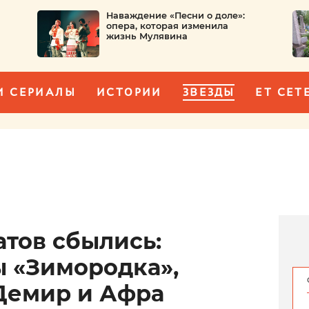
Наваждение «Песни о доле»:
опера, которая изменила
жизнь Мулявина
И СЕРИАЛЫ
ИСТОРИИ
ЗВЕЗДЫ
ET CET
атов сбылись:
ы «Зимородка»,
Демир и Афра