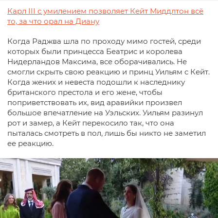
Карл III с умилением позволяет Кейт Миддлтон всё
то, за что орал на Диану
Когда Раджва шла по проходу мимо гостей, среди
которых были принцесса Беатрис и королева
Нидерландов Максима, все оборачивались. Не
смогли скрыть свою реакцию и принц Уильям с Кейт.
Когда жених и невеста подошли к наследнику
британского престола и его жене, чтобы
поприветствовать их, вид аравийки произвел
большое впечатление на Уэльских. Уильям разинул
рот и замер, а Кейт перекосило так, что она
пыталась смотреть в пол, лишь бы никто не заметил
ее реакцию.