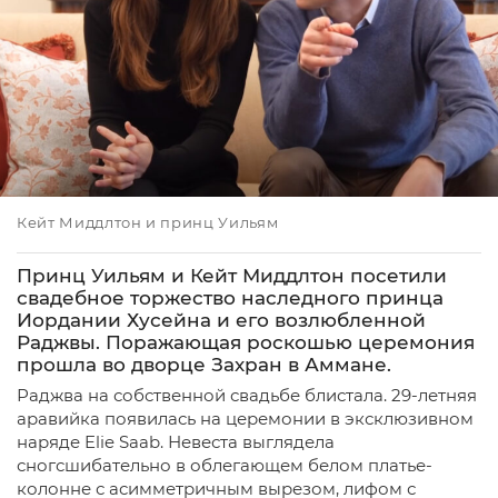
Кейт Миддлтон и принц Уильям
Принц Уильям и Кейт Миддлтон посетили
свадебное торжество наследного принца
Иордании Хусейна и его возлюбленной
Раджвы. Поражающая роскошью церемония
прошла во дворце Захран в Аммане.
Раджва на собственной свадьбе блистала. 29-летняя
аравийка появилась на церемонии в эксклюзивном
наряде Elie Saab. Невеста выглядела
сногсшибательно в облегающем белом платье-
колонне с асимметричным вырезом, лифом с