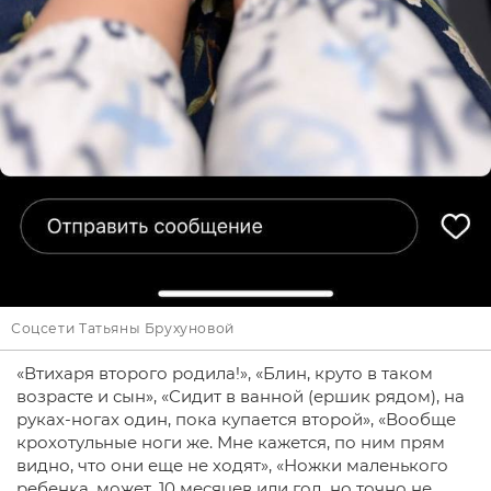
Соцсети Татьяны Брухуновой
«Втихаря второго родила!», «Блин, круто в таком
возрасте и сын», «Сидит в ванной (ершик рядом), на
руках-ногах один, пока купается второй», «Вообще
крохотульные ноги же. Мне кажется, по ним прям
видно, что они еще не ходят», «Ножки маленького
ребенка, может, 10 месяцев или год, но точно не