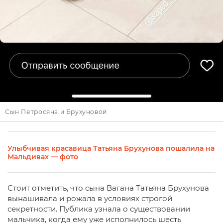
Сын Петросяна и Брухуновой
Улыбчивая красавица Татьяна Брухунова пошалила на
Мальдивах — фото
Стоит отметить, что сына Вагана Татьяна Брухунова
вынашивала и рожала в условиях строгой
секретности. Публика узнала о существовании
мальчика, когда ему уже исполнилось шесть