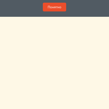
Понятно
Пока яблони и вишни цветут – сад лучше не
тревожить
В этом году яблони в Подмосковье цветут «как в
последний раз».