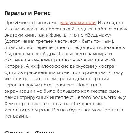
Геральт и Регис
Про Эмиеля Региса мы
уже упоминали
. И это один
из самых важных персонажей, ведь его обожают как
знатоки книг, так и фанаты игр по «Ведьмаку»
(дополнения третьей части, если быть точным).
Знакомство, перешедшее от недоверия к, казалось
бы, невозможной дружбе высшего вампира и
охотника на чудовищ стало знаковым для всей
истории. А их философские дискуссии у костра -
одни из красивейших моментов в романах. К тому
же, они ценны с точки зрения демонстрации
Геральта как умного человека. Пока что в
экранизации не было большого количества сцен,
демонстрирующих интеллект Белого волка. Что ж, у
Хемсворта вместе с пока не объявленным
исполнителем роли Региса будет возможность это
исправить.
Финал и… Финал