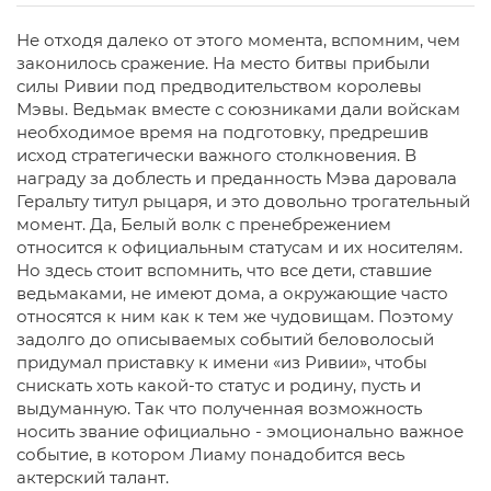
Не отходя далеко от этого момента, вспомним, чем
законилось сражение. На место битвы прибыли
силы Ривии под предводительством королевы
Мэвы. Ведьмак вместе с союзниками дали войскам
необходимое время на подготовку, предрешив
исход стратегически важного столкновения. В
награду за доблесть и преданность Мэва даровала
Геральту титул рыцаря, и это довольно трогательный
момент. Да, Белый волк с пренебрежением
относится к официальным статусам и их носителям.
Но здесь стоит вспомнить, что все дети, ставшие
ведьмаками, не имеют дома, а окружающие часто
относятся к ним как к тем же чудовищам. Поэтому
задолго до описываемых событий беловолосый
придумал приставку к имени «из Ривии», чтобы
снискать хоть какой-то статус и родину, пусть и
выдуманную. Так что полученная возможность
носить звание официально - эмоционально важное
событие, в котором Лиаму понадобится весь
актерский талант.