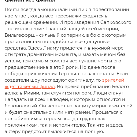
Почти всегда эмоциональный пик в повествовании
наступает, когда все персонажи сходятся в
решающем сражении. И произведения Сапковского
- не исключение. Главный злодей всей истории,
Вильгефорц, - сильный соперник, в бою с которым
протагонистам понадобятся все доступные
средства. Здесь Лиаму придется и в нужной мере
отыграть драматизм момента, и махать мечом без
устали, тем самым сочетая все лучшие черты его
предшественника в этой роли. Но даже после
победы приключения Геральта не закончатся. Если
создатели шоу последуют оригиналу, то
зрителей
ждет тяжелый финал
. Во время пребывания Белого
волка в Ривии, там случится погром. Люди станут
нападать на всех нелюдей, к которым относится и
беловолосый. Он встанет на защиту мирных жителей
и будет смертельно (или нет) ранен. Прощаться с
полюбившимся героем всегда трудно как
поклонникам, так и исполнителю. Так что и здесь
актеру предстоит выложиться на полную.