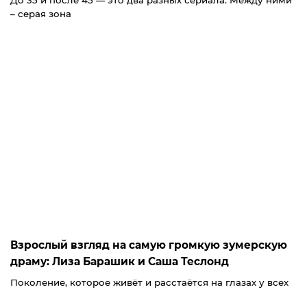
До 35 и после 45 — это два разных сериала. Между ними
– серая зона
Взрослый взгляд на самую громкую зумерскую
драму: Лиза Барашик и Саша Теслонд
Поколение, которое живёт и расстаётся на глазах у всех