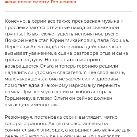
жена после смерти Горшенева
Конечно, в серии все также прекрасная музыка и
прослеживаются отличные находки съемочной
группы. Но вот сюжет ушел в непонятное русло.
Ложкой меда стал Юрий Михайлович, папа Горшка.
Персонаж Александра Клюквина действительно
вызывает уважение, а сцена разговора отца и сына
трогает за душу. Но тут опять в историю
возвращается Ольга и теперь героиню решили
наделить синдромом спасателя. У нее своя жизнь,
маленькая дочь, а она не жалея сил и здоровья
помогает едва знакомому наркоману пережить
ломку. При всем уважении и любви автора к
Горшеневу, в глазах Ольги он сейчас должен
выглядеть именно так.
Резюмируя, постановка серии выглядит, мягко
говоря, странной. Акценты расставлены на
сомнительных эпизодах, а кардинально важные для
реальной истории вещи опущены или выглядят