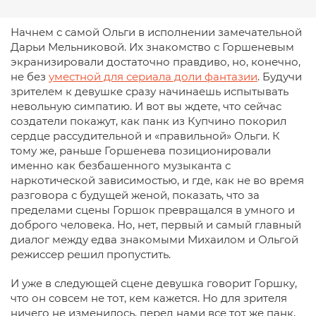
Начнем с самой Ольги в исполнении замечательной
Дарьи Мельниковой. Их знакомство с Горшеневым
экранизировали достаточно правдиво, но, конечно,
не без
уместной для сериала доли фантазии
. Будучи
зрителем к девушке сразу начинаешь испытывать
невольную симпатию. И вот вы ждете, что сейчас
создатели покажут, как панк из Купчино покорил
сердце рассудительной и «правильной» Ольги. К
тому же, раньше Горшенева позиционировали
именно как безбашенного музыканта с
наркотической зависимостью, и где, как не во время
разговора с будущей женой, показать, что за
пределами сцены Горшок превращался в умного и
доброго человека. Но, нет, первый и самый главный
диалог между едва знакомыми Михаилом и Ольгой
режиссер решил пропустить.
И уже в следующей сцене девушка говорит Горшку,
что он совсем не тот, кем кажется. Но для зрителя
ничего не изменилось, перед нами все тот же панк,