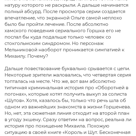
натуру которого не раскрыли. А дальше начинается
полный абсурд. После просмотра серии создается
впечатление, что экранной Ольге самой неплохо
было бы пройти лечение. После абсолютно
хамского поведения сериального Горшка его не
послал бы куда подальше только человек со
стокгольмским синдромом. Но персонаж
Мельниковой наоборот проникается симпатией к
Михаилу. Почему?
Дальше повествование буквально срывается с цепи.
Некоторые зрители жаловались, что четвертая серия
топталась на месте. Что же, вот вам абсолютно
типичная криминальная история про «Оборотней в
погонах», которые хотят получить выкуп за солиста
«Шутов». Хотя, казалось бы, только что речь шла об
одном из важнейших знакомств в жизни Горшенева.
Но, нет, эта сюжетная линия отходит на второй план
в угоду экшену. Сразу ответим на вопрос, реальна ли
история про похищение Михаила. Похожую
ситуацию в своей книге «Король и Шут. Бесконечная