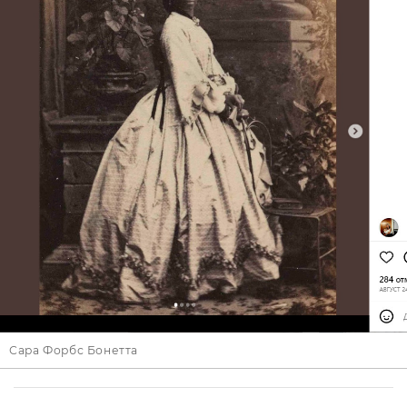
Сара Форбс Бонетта