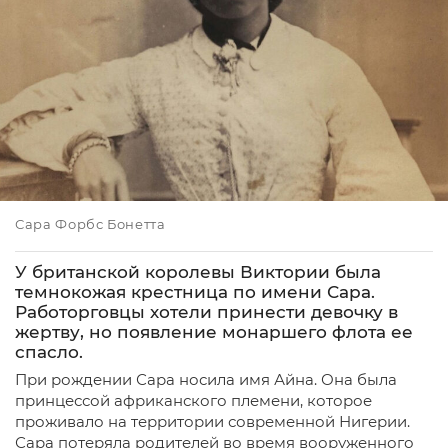
Сара Форбс Бонетта
У британской королевы Виктории была
темнокожая крестница по имени Сара.
Работорговцы хотели принести девочку в
жертву, но появление монаршего флота ее
спасло.
При рождении Сара носила имя Айна. Она была
принцессой африканского племени, которое
проживало на территории современной Нигерии.
Сара потеряла родителей во время вооруженного