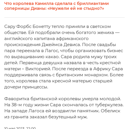
Что королева Камилла сделала с бриллиантами
соперницы Дианы: «Неужели ей не стыдно?»
Сару Форбс Бонетту тепло приняли в светском
обществе. Ей подобрали очень богатого жениха —
английского капитана африканского
происхождения Джеймса Девиса. После свадьбы
пара переехала в Лагос, чтобы организовать бизнес
по выращиванию какао. Сара родила мужу троих
детей. Первенца девушка назвала в честь крестной
матери – Викторией. После переезда в Африку Сара
поддерживала связь с британским монархом. Более
того, королева стала кресной матерью старшей
дочери принцессы.
Фаворитка британской королевы умерла молодой.
На 38-м году жизни Сара скончалась от туберкулеза.
На западе Лагоса ей воздвигли памятник. Обелиск
из гранита заказал безутешный муж.
10 мая 2023, 22:00